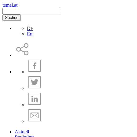
temel.at
Suchen
De
En
Aktuell