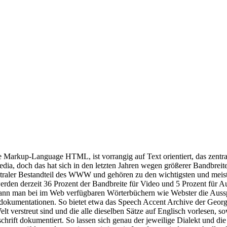
Markup-Language HTML, ist vorrangig auf Text orientiert, das zentra
edia, doch das hat sich in den letzten Jahren wegen größerer Bandbrei
raler Bestandteil des WWW und gehören zu den wichtigsten und meistg
rden derzeit 36 Prozent der Bandbreite für Video und 5 Prozent für A
 kann man bei im Web verfügbaren Wörterbüchern wie Webster die Aussp
ktdokumentationen. So bietet etwa das Speech Accent Archive der Geor
verstreut sind und die alle dieselben Sätze auf Englisch vorlesen, so
schrift dokumentiert. So lassen sich genau der jeweilige Dialekt und di