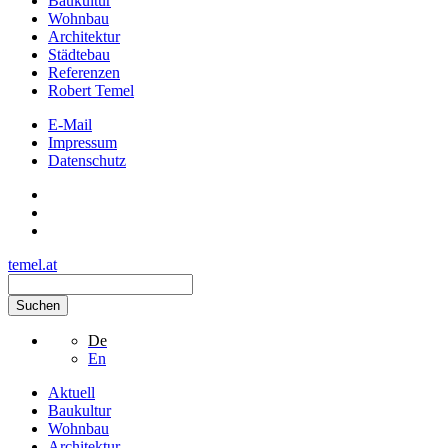
Baukultur
Wohnbau
Architektur
Städtebau
Referenzen
Robert Temel
E-Mail
Impressum
Datenschutz
temel.at
Suchen
De
En
Aktuell
Baukultur
Wohnbau
Architektur