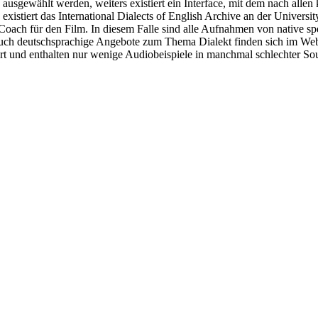
usgewählt werden, weiters existiert ein Interface, mit dem nach allen 
existiert das International Dialects of English Archive an der Univers
 Coach für den Film. In diesem Falle sind alle Aufnahmen von native sp
uch deutschsprachige Angebote zum Thema Dialekt finden sich im Web
ert und enthalten nur wenige Audiobeispiele in manchmal schlechter Sou