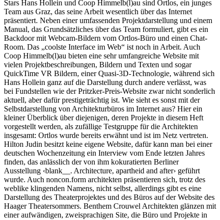
Stars Hans Hollein und Coop Himmelb(l)au sind Ortlos, ein junges
Team aus Graz, das seine Arbeit wesentlich über das Internet
präsentiert. Neben einer umfassenden Projektdarstellung und einem
Manual, das Grundsätzliches über das Team formuliert, gibt es ein
Backdoor mit Webcam-Bildern vom Ortlos-Büro und einen Chat-
Room. Das „coolste Interface im Web“ ist noch in Arbeit. Auch
Coop Himmelb(l)au bieten eine sehr umfangreiche Website mit
vielen Projektbeschreibungen, Bildern und Texten und sogar
QuickTime VR Bildern, einer Quasi-3D-Technologie, während sich
Hans Hollein ganz auf die Darstellung durch andere verlässt, was
bei Fundstellen wie der Pritzker-Preis-Website zwar nicht sonderlich
aktuell, aber dafür prestigeträchtig ist. Wie sieht es sonst mit der
Selbstdarstellung von Architekturbüros im Internet aus? Hier ein
kleiner Überblick über diejenigen, deren Projekte in diesem Heft
vorgestellt werden, als zufällige Testgruppe für die Architekten
insgesamt: Ortlos wurde bereits erwähnt und ist im Netz vertreten.
Hilton Judin besitzt keine eigene Website, dafür kann man bei einer
deutschen Wochenzeitung ein Interview vom Ende letzten Jahres
finden, das anlässlich der von ihm kokuratierten Berliner
Ausstellung ‹blank__. Architecture, apartheid and after› geführt
wurde. Auch noncon.form architekten präsentieren sich, trotz des
weblike klingenden Namens, nicht selbst, allerdings gibt es eine
Darstellung des Theaterprojektes und des Büros auf der Website des
Haager Theatersommers. Benthem Crouwel Architekten glänzen mit
einer aufwändigen, zweisprachigen Site, die Büro und Projekte in