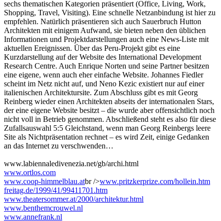
sechs thematischen Kategorien präsentiert (Office, Living, Work,
Shopping, Travel, Visiting). Eine schnelle Netzanbindung ist hier zu
empfehlen. Natürlich präsentieren sich auch Sauerbruch Hutton
Architekten mit einigem Aufwand, sie bieten neben den üblichen
Informationen und Projektdarstellungen auch eine News-Liste mit
aktuellen Ereignissen. Über das Peru-Projekt gibt es eine
Kurzdarstellung auf der Website des International Development
Research Centre. Auch Enrique Norten und seine Partner besitzen
eine eigene, wenn auch eher einfache Website. Johannes Fiedler
scheint im Netz nicht auf, und Neno Kezic existiert nur auf einer
italienischen Architektursite. Zum Abschluss gibt es mit Georg
Reinberg wieder einen Architekten abseits der internationalen Stars,
der eine eigene Website besitzt – die wurde aber offensichtlich noch
nicht voll in Betrieb genommen. Abschließend steht es also für diese
Zufallsauswahl 5:5 Gleichstand, wenn man Georg Reinbergs leere
Site als Nichtpräsentation rechnet – es wird Zeit, einige Gedanken
an das Internet zu verschwenden…
www.labiennaledivenezia.net/gb/archi.html
www.ortlos.com
www.coop-himmelblau.at
br />
www.pritzkerprize.com/hollein.htm
freitag.de/1999/41/99411701.htm
www.theatersommer.at/2000/architektur.html
www.benthemcrouwel.nl
www.annefrank.nl