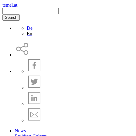
temel.at
Search
De
En
News