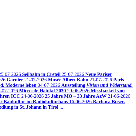
25-07-2026
Seilbahn in Creteil
25-07-2026
Neue Pariser
026
Garnier
21-07-2026
Musée Albert Kahn
21-07-2026
Paris
nd. Moderne leben
04-07-2026
Ausstellung
Vision und Widerstand.
1-07-2026
Microsite Habitat 2030
29-06-2026
Messbarkeit von
ahren ICC
24-06-2026
25 Jahre MQ – 33 Jahre AzW
21-06-2026
ür Baukultur im Radiokulturhaus
16-06-2026
Barbara Buser.
edlung in St. Johann in Tirol
...