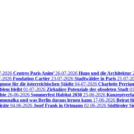
7-2026
Centres Paris Anim’
26-07-2026
Hugo und die Architektur
7-2026
Fondation Cartier
23-07-2026
Stadtwälder in Paris
21-07-2
nose für die österreichischen Städte
04-07-2026
Charlotte Perria
blem bleibt
01-07-2026
Zirkuläre Potenziale der obsoleten Stadt
0
chte
26-06-2026
Sommerfest Habitat 2030
25-06-2026
Konzeptverf
mmunalka und was Berlin daraus lernen kann
17-06-2026
Beirat f
iräte
04-06-2026
Josef Frank in Ortmann
02-06-2026
Südtiroler Si