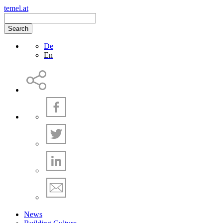
temel.at
Search
De
En
News