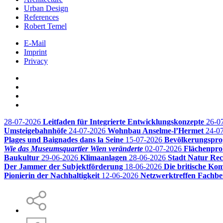
Urban Design
References
Robert Temel
E-Mail
Imprint
Privacy
28-07-2026
Leitfaden für Integrierte Entwicklungskonzepte
26-0
Umsteigebahnhöfe
24-07-2026
Wohnbau Anselme-l’Hermet
24-0
Plages und Baignades dans la Seine
15-07-2026
Bevölkerungsprog
Wie das Museumsquartier Wien veränderte
02-07-2026
Flächenpro
Baukultur
29-06-2026
Klimaanlagen
28-06-2026
Stadt Natur Re
Der Jammer der Subjektförderung
18-06-2026
Die britische Ko
Pionierin der Nachhaltigkeit
12-06-2026
Netzwerktreffen Fachbe