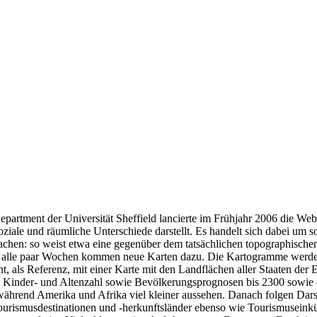
artment der Universität Sheffield lancierte im Frühjahr 2006 die Webs
oziale und räumliche Unterschiede darstellt. Es handelt sich dabei um s
achen: so weist etwa eine gegenüber dem tatsächlichen topographische
 alle paar Wochen kommen neue Karten dazu. Die Kartogramme werden mit
t, als Referenz, mit einer Karte mit den Landflächen aller Staaten der 
, Kinder- und Altenzahl sowie Bevölkerungsprognosen bis 2300 sowie 
, während Amerika und Afrika viel kleiner aussehen. Danach folgen Darst
Tourismusdestinationen und -herkunftsländer ebenso wie Tourismusein