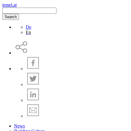
temel.at
Search
De
En
News