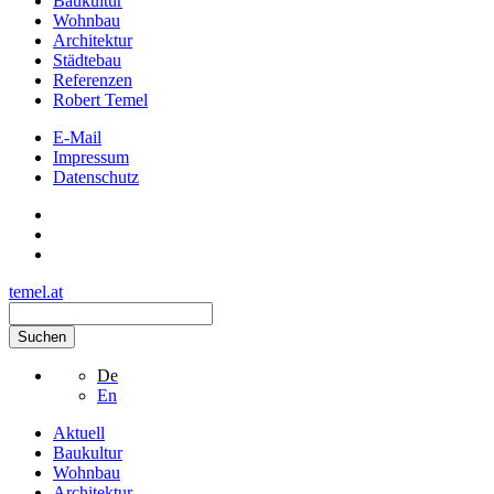
Baukultur
Wohnbau
Architektur
Städtebau
Referenzen
Robert Temel
E-Mail
Impressum
Datenschutz
temel.at
Suchen
De
En
Aktuell
Baukultur
Wohnbau
Architektur