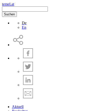
temel.at
Suchen
De
En
Aktuell