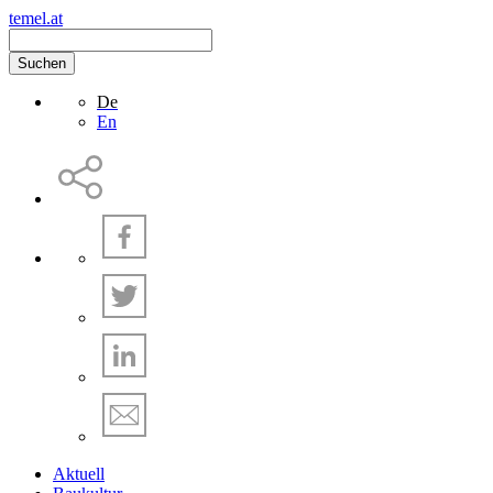
temel.at
Suchen
De
En
Aktuell