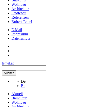
Baukultur
Wohnbau
Architektur
Städtebau
Referenzen
Robert Temel
E-Mail
Impressum
Datenschutz
temel.at
Suchen
De
En
Aktuell
Baukultur
Wohnbau
Architektur