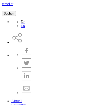
temel.at
Suchen
De
En
Aktuell