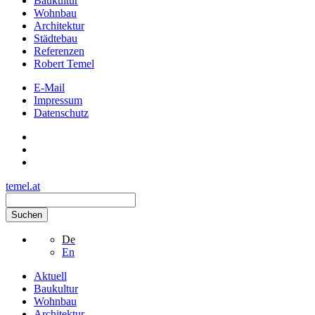
Baukultur
Wohnbau
Architektur
Städtebau
Referenzen
Robert Temel
E-Mail
Impressum
Datenschutz
temel.at
Suchen
De
En
Aktuell
Baukultur
Wohnbau
Architektur