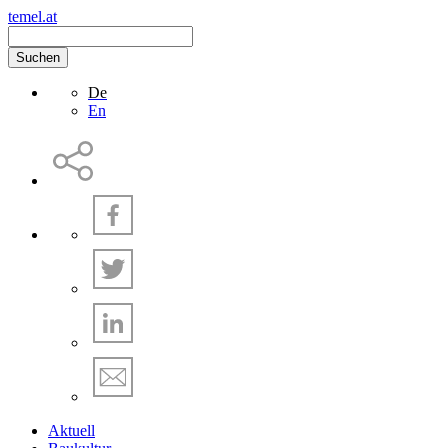
temel.at
Suchen
De
En
Aktuell