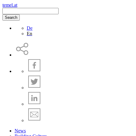
temel.at
Search
De
En
News