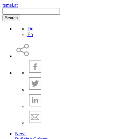
temel.at
Search
De
En
News