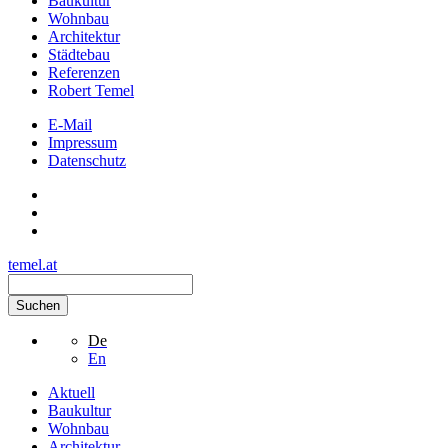
Baukultur
Wohnbau
Architektur
Städtebau
Referenzen
Robert Temel
E-Mail
Impressum
Datenschutz
temel.at
Suchen
De
En
Aktuell
Baukultur
Wohnbau
Architektur