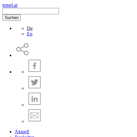
temel.at
Suchen
De
En
Aktuell