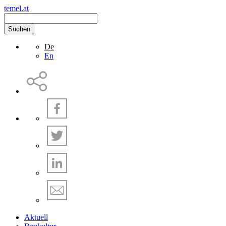
temel.at
Suchen
De
En
Aktuell