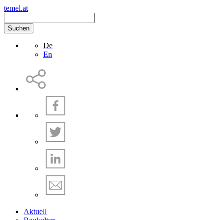
temel.at
Suchen
De
En
Aktuell